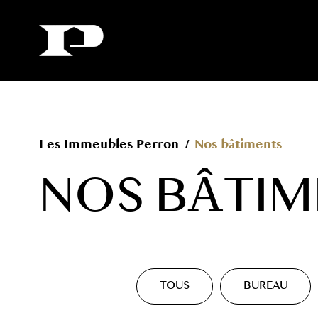
Les Immeubles Perron
/
Nos bâtiments
NOS BÂTIM
TOUS
BUREAU