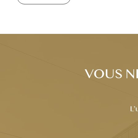
VOUS N
L’