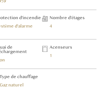
959
rotection d'incendie
Nombre d'étages
ystème d'alarme
4
uai de
Acenseurs
échargement
1
on
Type de chauffage
Gaz naturel