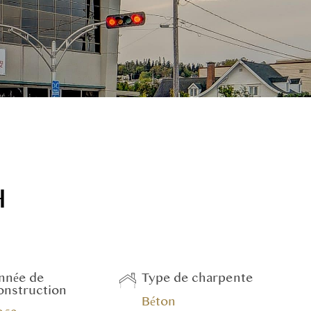
H
nnée de
Type de charpente
onstruction
Béton