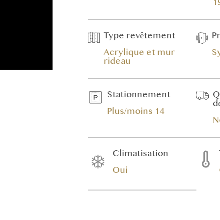
1
Type revêtement
P
Acrylique et mur
S
rideau
Stationnement
Q
d
Plus/moins 14
N
Climatisation
Oui