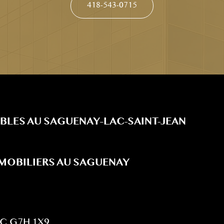
418-543-0715
BLES AU SAGUENAY–LAC-SAINT-JEAN
MMOBILIERS AU SAGUENAY
QC G7H 1X9