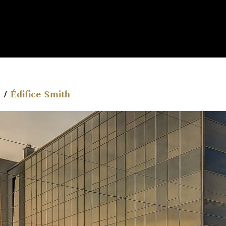
u
/
Édifice Smith